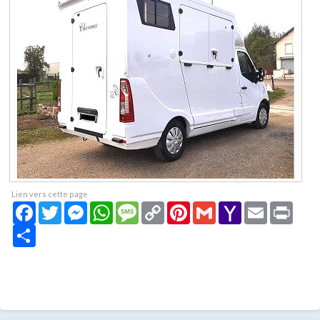
Lien vers cette page
Facebook
Twitter
Messenger
WhatsApp
Message
Copy
Pinterest
Gmail
Yahoo
Email
Print
Link
Mail
Share