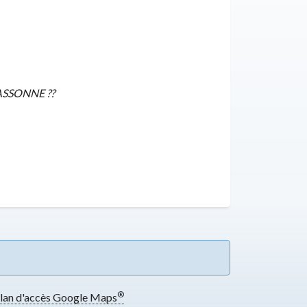
ASSONNE ??
®
lan d'accès Google Maps