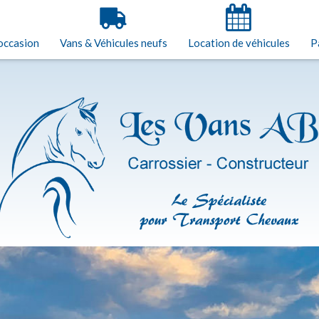
'occasion
Vans & Véhicules neufs
Location de véhicules
P